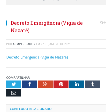
Decreto Emergência (Vigia de
0
Nazaré)
POR
ADMINISTRADOR
EM
27 DE JANEIRO DE 2021
Decreto Emergência (Vigia de Nazaré)
COMPARTILHAR:
Twitter
Facebook
Google+
Pinterest
LinkedIn
Tumblr
Email
CONTEÚDO RELACIONADO