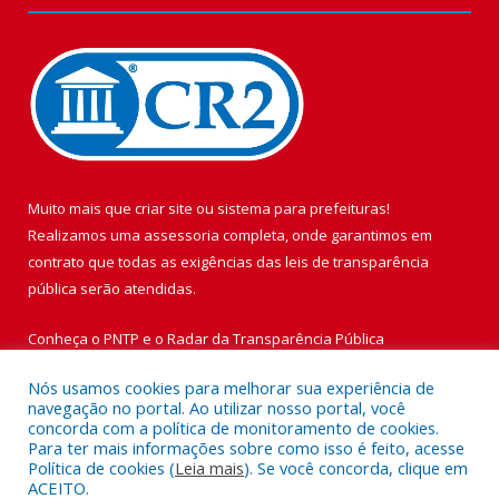
Muito mais que
criar site
ou
sistema para prefeituras
!
Realizamos uma
assessoria
completa, onde garantimos em
contrato que todas as exigências das
leis de transparência
pública
serão atendidas.
Conheça o
PNTP
e o
Radar da Transparência Pública
Nós usamos cookies para melhorar sua experiência de
navegação no portal. Ao utilizar nosso portal, você
concorda com a política de monitoramento de cookies.
Para ter mais informações sobre como isso é feito, acesse
Todos os direitos reservados a Prefeitura Municipal de Vigia de
Política de cookies (
Leia mais
). Se você concorda, clique em
Nazaré.
ACEITO.