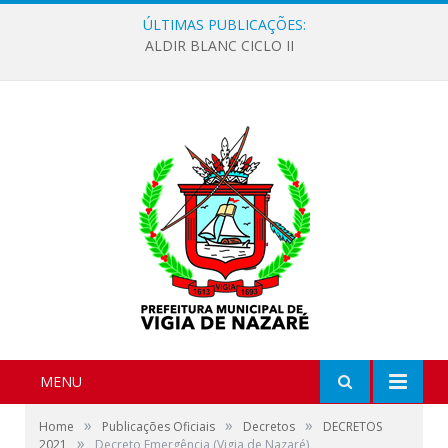
ÚLTIMAS PUBLICAÇÕES:
ALDIR BLANC CICLO II
MENU
»
»
»
Home
Publicações Oficiais
Decretos
DECRETOS
»
2021
Decreto Emergência (Vigia de Nazaré)