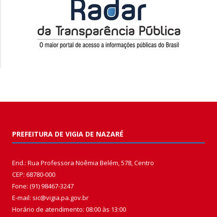
PREFEITURA DE VIGIA DE NAZARÉ
End.: Rua Professora Noêmia Belém, 578, Centro
CEP: 68780-000
Fone: (91) 98467-3247
E-mail: sic@vigia.pa.gov.br
Horário de atendimento: 08:00 às 13:00