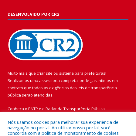
DESENVOLVIDO POR CR2
Muito mais que
criar site
ou
sistema para prefeituras
!
Realizamos uma
assessoria
completa, onde garantimos em
contrato que todas as exigências das
leis de transparência
pública
serão atendidas.
Conheça o
PNTP
e o
Radar da Transparência Pública
Nós usamos cookies para melhorar sua experiência de
navegação no portal. Ao utilizar nosso portal, você
concorda com a política de monitoramento de cookies.