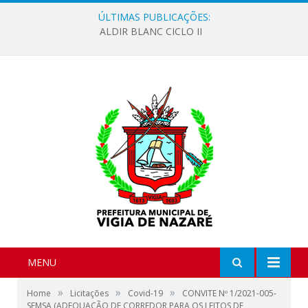
ÚLTIMAS PUBLICAÇÕES:
ALDIR BLANC CICLO II
MENU
»
»
»
Home
Licitações
Covid-19
CONVITE Nº 1/2021-005-
SEMSA (ADEQUAÇÃO DE CORREDOR PARA OS LEITOS DE