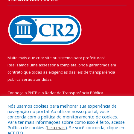
Muito mais que
criar site
ou
sistema para prefeituras
!
Realizamos uma
assessoria
completa, onde garantimos em
contrato que todas as exigências das
leis de transparência
pública
serão atendidas.
Conheça o
PNTP
e o
Radar da Transparência Pública
Nós usamos cookies para melhorar sua experiência de
navegação no portal. Ao utilizar nosso portal, você
concorda com a política de monitoramento de cookies.
Para ter mais informações sobre como isso é feito, acesse
Todos os direitos reservados a Prefeitura Municipal de Vigia de
Política de cookies (
Leia mais
). Se você concorda, clique em
Nazaré.
ACEITO.