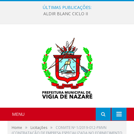
ÚLTIMAS PUBLICAÇÕES:
ALDIR BLANC CICLO II
MENU
»
»
Home
Licitações
CONVITE Nº 1/2019-012-PMVN
(CONTRATAÇÃO DE EMPRESA ESPECIALIZADA NO FORNECIMENTO