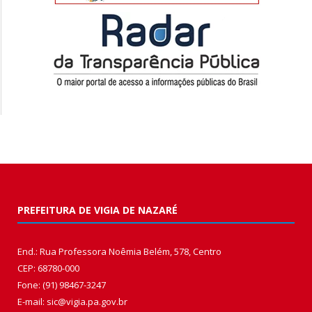
PREFEITURA DE VIGIA DE NAZARÉ
End.: Rua Professora Noêmia Belém, 578, Centro
CEP: 68780-000
Fone: (91) 98467-3247
E-mail: sic@vigia.pa.gov.br