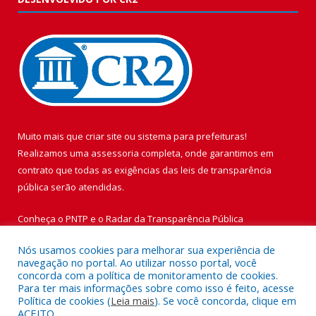
Muito mais que
criar site
ou
sistema para prefeituras
!
Realizamos uma
assessoria
completa, onde garantimos em
contrato que todas as exigências das
leis de transparência
pública
serão atendidas.
Conheça o
PNTP
e o
Radar da Transparência Pública
Nós usamos cookies para melhorar sua experiência de
navegação no portal. Ao utilizar nosso portal, você
concorda com a política de monitoramento de cookies.
Para ter mais informações sobre como isso é feito, acesse
Todos os direitos reservados a Prefeitura Municipal de Vigia de
Política de cookies (
Leia mais
). Se você concorda, clique em
Nazaré.
ACEITO.