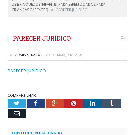
DE BRINQUEDOS INFANTIS, PARA SEREM DOADOS PARA
»
CRIANÇAS CARENTES)
PARECER JURÍDICO
PARECER JURÍDICO
0
POR
ADMINISTRADOR
EM
6 DE MARÇO DE 2020
PARECER JURÍDICO
COMPARTILHAR:
Twitter
Facebook
Google+
Pinterest
LinkedIn
Tumblr
Email
CONTEÚDO RELACIONADO