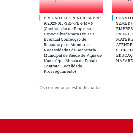
PREGÃO ELETRÔNICO SRP Nº
CONVITE 
9/2023-015-SRP-PE-PMVN
SEMED 
(Contratação de Empresa
EMPRES
Especializada para Futura e
PARA O
Eventual Confecção de
MATERI
Rouparia para Atender as
ATENDE
Necessidades da Secretaria
SECRET
Municipal de Saúde de Vigia de
EDUCAÇÃ
Nazaré/pa. Minuta de Edital e
NAZARÉ
Contrato. Legalidade.
Prosseguimento)
Os comentários estão fechados.