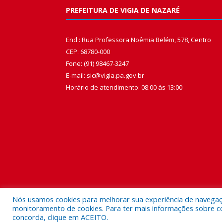
PREFEITURA DE VIGIA DE NAZARÉ
End.: Rua Professora Noêmia Belém, 578, Centro
CEP: 68780-000
Fone: (91) 98467-3247
E-mail: sic@vigia.pa.gov.br
Horário de atendimento: 08:00 às 13:00
Nós usamos cookies para melhorar sua experiência de navegação
monitoramento de cookies. Para ter mais informações sobre como
concorda, clique em ACEITO.
Todos os direitos reservados a Prefeitura Municipal