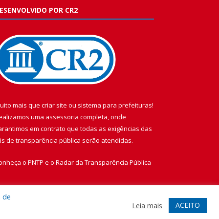
ESENVOLVIDO POR CR2
uito mais que
criar site
ou
sistema para prefeituras
!
ealizamos uma
assessoria
completa, onde
arantimos em contrato que todas as exigências das
eis de transparência pública
serão atendidas.
onheça o
PNTP
e o
Radar da Transparência Pública
a de
ACEITO
Leia mais
te
Acessar Área Administrativa
Acessar Webmail