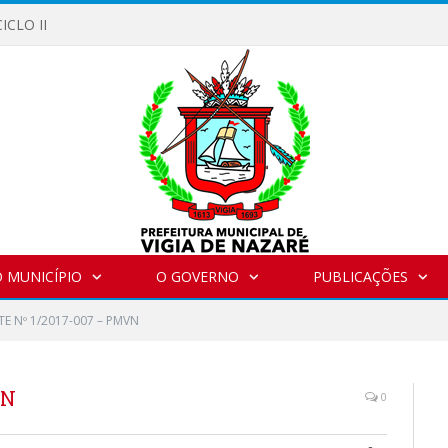
ICLO II
 MUNICÍPIO
O GOVERNO
PUBLICAÇÕES
E Nº 1/2017-007 – PMVN
VN
0