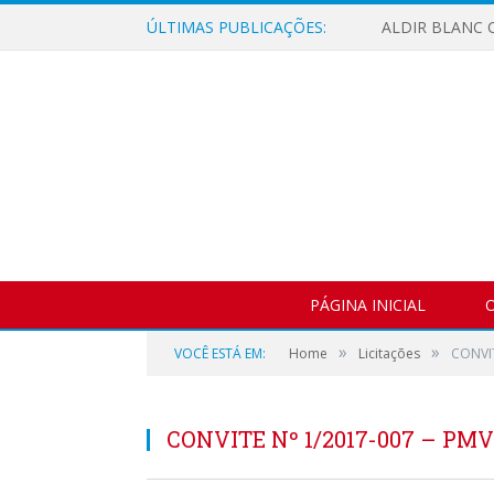
ÚLTIMAS PUBLICAÇÕES:
ALDIR BLANC C
PÁGINA INICIAL
O
»
»
VOCÊ ESTÁ EM:
Home
Licitações
CONVIT
CONVITE Nº 1/2017-007 – PM