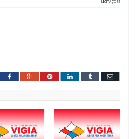
LICITAÇÕES
tter
Facebook
Google+
Pinterest
LinkedIn
Tumblr
Email