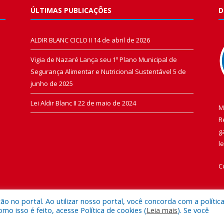
ÚLTIMAS PUBLICAÇÕES
D
ALDIR BLANC CICLO II
14 de abril de 2026
Vigia de Nazaré Lança seu 1º Plano Municipal de
Segurança Alimentar e Nutricional Sustentável
5 de
junho de 2025
Lei Aldir Blanc II
22 de maio de 2024
M
R
g
l
C
 no portal. Ao utilizar nosso portal, você concorda com a polític
 isso é feito, acesse Política de cookies (
Leia mais
). Se você
 de Vigia de Nazaré.
Mapa do Si