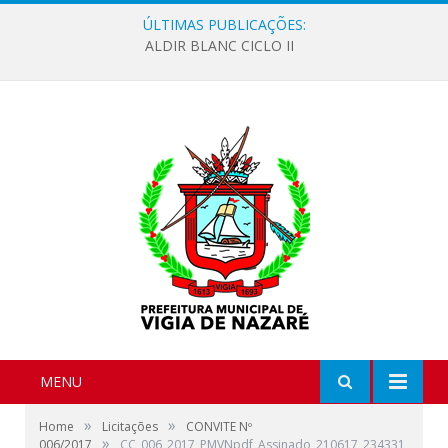
ÚLTIMAS PUBLICAÇÕES:
ALDIR BLANC CICLO II
MENU
»
»
Home
Licitações
CONVITE Nº
»
006/2017
CC_006_2017_PMVNpdf_Assinado_210617_234331