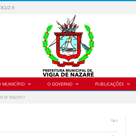
ICLO II
 MUNICÍPIO
O GOVERNO
PUBLICAÇÕES
E Nº 006/2017
0