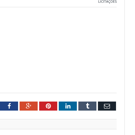
LICITAÇÕES
tter
Facebook
Google+
Pinterest
LinkedIn
Tumblr
Email