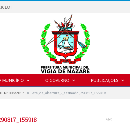
ICLO II
 MUNICÍPIO
O GOVERNO
PUBLICAÇÕES
»
E Nº 006/2017
Ata_de_abertura_-_assinado_290817_155918
90817_155918
0