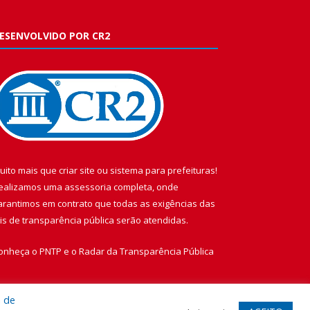
ESENVOLVIDO POR CR2
uito mais que
criar site
ou
sistema para prefeituras
!
ealizamos uma
assessoria
completa, onde
arantimos em contrato que todas as exigências das
eis de transparência pública
serão atendidas.
onheça o
PNTP
e o
Radar da Transparência Pública
a de