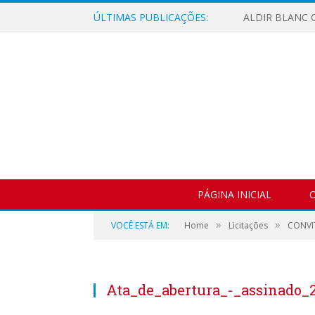
ÚLTIMAS PUBLICAÇÕES:
ALDIR BLANC C
PÁGINA INICIAL
O
»
»
VOCÊ ESTÁ EM:
Home
Licitações
CONVIT
Ata_de_abertura_-_assinado_2