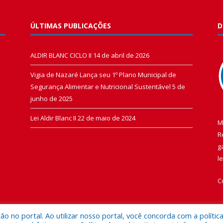
ÚLTIMAS PUBLICAÇÕES
D
ALDIR BLANC CICLO II
14 de abril de 2026
Vigia de Nazaré Lança seu 1º Plano Municipal de
Segurança Alimentar e Nutricional Sustentável
5 de
junho de 2025
Lei Aldir Blanc II
22 de maio de 2024
M
R
g
l
C
 no portal. Ao utilizar nosso portal, você concorda com a polític