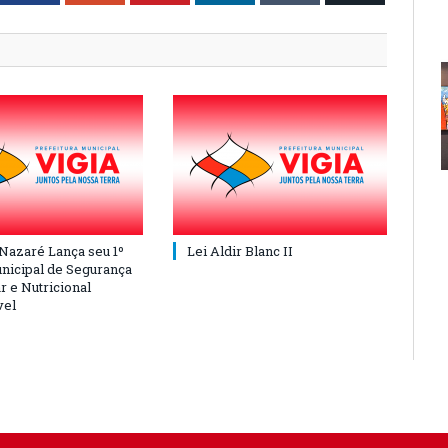
 Nazaré Lança seu 1º
Lei Aldir Blanc II
nicipal de Segurança
r e Nutricional
vel