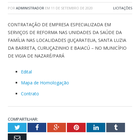
POR
ADMINISTRADOR
EM
11 DE SETEMBRO DE 2020
LICITAÇÕES
CONTRATAÇÃO DE EMPRESA ESPECIALIZADA EM
SERVIÇOS DE REFORMA NAS UNIDADES DA SAÚDE DA
FAMÍLIA NAS LOCALIDADES (JUÇARATEUA, SANTA LUZIA
DA BARRETA, CURUÇAZINHO E BAIACÚ – NO MUNICÍPIO
DE VIGIA DE NAZARÉ/PARÁ
Edital
Mapa de Homologação
Contrato
COMPARTILHAR:
Twitter
Facebook
Google+
Pinterest
LinkedIn
Tumblr
Email