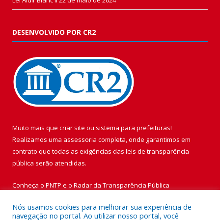
DESENVOLVIDO POR CR2
Muito mais que
criar site
ou
sistema para prefeituras
!
Realizamos uma
assessoria
completa, onde garantimos em
contrato que todas as exigências das
leis de transparência
pública
serão atendidas.
Conheça o
PNTP
e o
Radar da Transparência Pública
Nós usamos cookies para melhorar sua experiência de
navegação no portal. Ao utilizar nosso portal, você