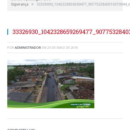
»
Esperança
33326930_1042328659269477_9077532840316370944_
33326930_1042328659269477_9077532840
POR
ADMINISTRADOR
EM
23 DE MAIO DE 2018