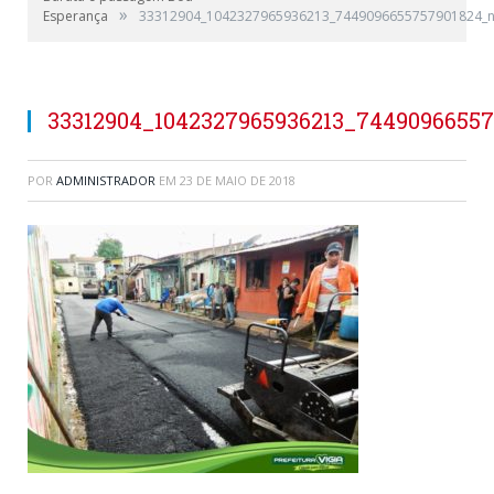
»
Esperança
33312904_1042327965936213_7449096655757901824_
33312904_1042327965936213_7449096655
POR
ADMINISTRADOR
EM
23 DE MAIO DE 2018