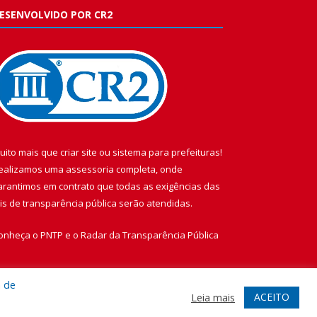
ESENVOLVIDO POR CR2
uito mais que
criar site
ou
sistema para prefeituras
!
ealizamos uma
assessoria
completa, onde
arantimos em contrato que todas as exigências das
eis de transparência pública
serão atendidas.
onheça o
PNTP
e o
Radar da Transparência Pública
a de
ACEITO
Leia mais
te
Acessar Área Administrativa
Acessar Webmail