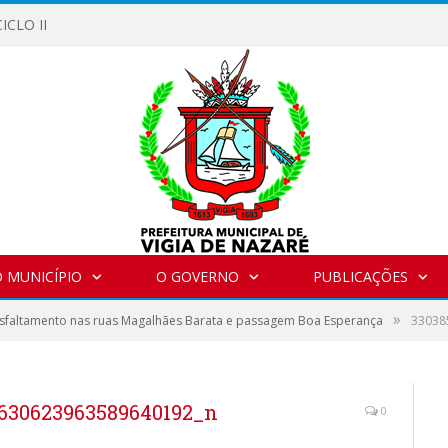
ICLO II
 MUNICÍPIO
O GOVERNO
PUBLICAÇÕES
»
sfaltamento nas ruas Magalhães Barata e passagem Boa Esperança
33038
630623963589640192_n
0