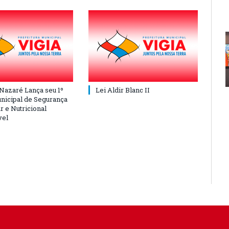
 Nazaré Lança seu 1º
Lei Aldir Blanc II
nicipal de Segurança
r e Nutricional
vel