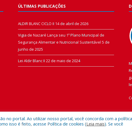
ÚLTIMAS PUBLICAÇÕES
D
ALDIR BLANC CICLO II
14 de abril de 2026
Vigia de Nazaré Lança seu 1º Plano Municipal de
Segurança Alimentar e Nutricional Sustentável
5 de
junho de 2025
Lei Aldir Blanc II
22 de maio de 2024
M
R
g
l
C
 no portal. Ao utilizar nosso portal, você concorda com a polític
 isso é feito, acesse Política de cookies (
Leia mais
). Se você
 de Vigia de Nazaré.
Mapa do Si