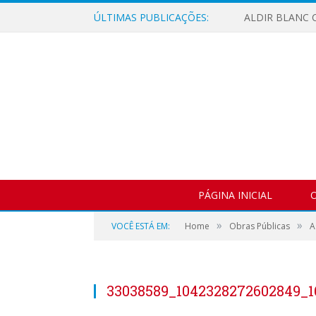
ÚLTIMAS PUBLICAÇÕES:
ALDIR BLANC C
PÁGINA INICIAL
O
»
»
VOCÊ ESTÁ EM:
Home
Obras Públicas
A
33038589_1042328272602849_1