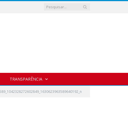
TRANSPARÊNCIA
589_1042328272602849_1630623963589640192_n