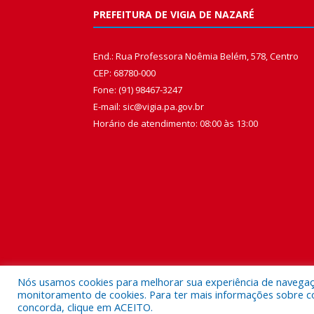
PREFEITURA DE VIGIA DE NAZARÉ
End.: Rua Professora Noêmia Belém, 578, Centro
CEP: 68780-000
Fone: (91) 98467-3247
E-mail: sic@vigia.pa.gov.br
Horário de atendimento: 08:00 às 13:00
Nós usamos cookies para melhorar sua experiência de navegação
monitoramento de cookies. Para ter mais informações sobre como
concorda, clique em ACEITO.
Todos os direitos reservados a Prefeitura Municipal