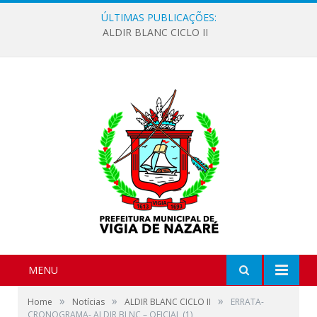
ÚLTIMAS PUBLICAÇÕES:
ALDIR BLANC CICLO II
MENU
»
»
»
Home
Notícias
ALDIR BLANC CICLO II
ERRATA-
CRONOGRAMA- ALDIR BLNC – OFICIAL (1)