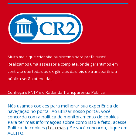
Muito mais que
criar site
ou
sistema para prefeituras
!
Realizamos uma
assessoria
completa, onde garantimos em
contrato que todas as exigências das
leis de transparência
pública
serão atendidas.
Conheça o
PNTP
e o
Radar da Transparência Pública
Nós usamos cookies para melhorar sua experiência de
navegação no portal. Ao utilizar nosso portal, você
concorda com a política de monitoramento de cookies.
Para ter mais informações sobre como isso é feito, acesse
Todos os direitos reservados a Prefeitura Municipal de Vigia de
Política de cookies (
Leia mais
). Se você concorda, clique em
Nazaré.
ACEITO.