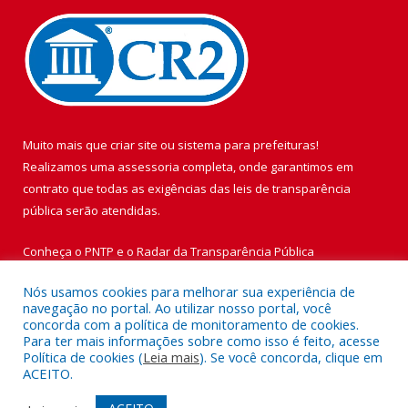
Muito mais que
criar site
ou
sistema para prefeituras
!
Realizamos uma
assessoria
completa, onde garantimos em
contrato que todas as exigências das
leis de transparência
pública
serão atendidas.
Conheça o
PNTP
e o
Radar da Transparência Pública
Nós usamos cookies para melhorar sua experiência de
navegação no portal. Ao utilizar nosso portal, você
concorda com a política de monitoramento de cookies.
Para ter mais informações sobre como isso é feito, acesse
Todos os direitos reservados a Prefeitura Municipal de Vigia de
Política de cookies (
Leia mais
). Se você concorda, clique em
Nazaré.
ACEITO.
Mapa do Site
Acessar Área Administrativa