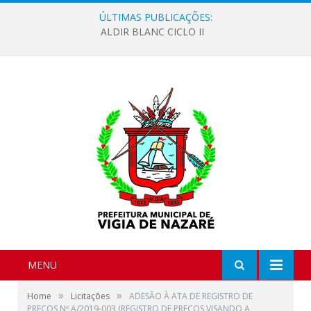
ÚLTIMAS PUBLICAÇÕES:
ALDIR BLANC CICLO II
MENU
»
»
Home
Licitações
ADESÃO À ATA DE REGISTRO DE
PREÇOS Nº A/2019-003 (REGISTRO DE PREÇOS VISANDO A