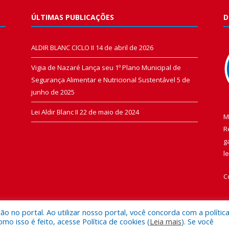
ÚLTIMAS PUBLICAÇÕES
D
ALDIR BLANC CICLO II
14 de abril de 2026
Vigia de Nazaré Lança seu 1º Plano Municipal de
Segurança Alimentar e Nutricional Sustentável
5 de
junho de 2025
Lei Aldir Blanc II
22 de maio de 2024
M
R
g
l
C
 no portal. Ao utilizar nosso portal, você concorda com a polític
 isso é feito, acesse Política de cookies (
Leia mais
). Se você