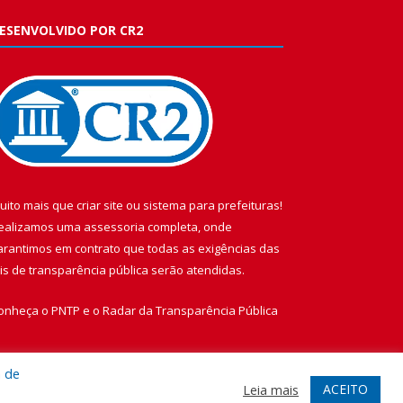
ESENVOLVIDO POR CR2
uito mais que
criar site
ou
sistema para prefeituras
!
ealizamos uma
assessoria
completa, onde
arantimos em contrato que todas as exigências das
eis de transparência pública
serão atendidas.
onheça o
PNTP
e o
Radar da Transparência Pública
a de
ACEITO
Leia mais