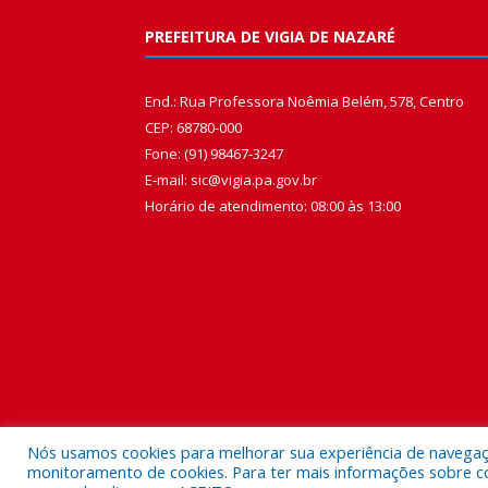
PREFEITURA DE VIGIA DE NAZARÉ
End.: Rua Professora Noêmia Belém, 578, Centro
CEP: 68780-000
Fone: (91) 98467-3247
E-mail: sic@vigia.pa.gov.br
Horário de atendimento: 08:00 às 13:00
Nós usamos cookies para melhorar sua experiência de navegação
monitoramento de cookies. Para ter mais informações sobre como