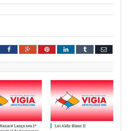
tter
Facebook
Google+
Pinterest
LinkedIn
Tumblr
Email
 Nazaré Lança seu 1º
Lei Aldir Blanc II