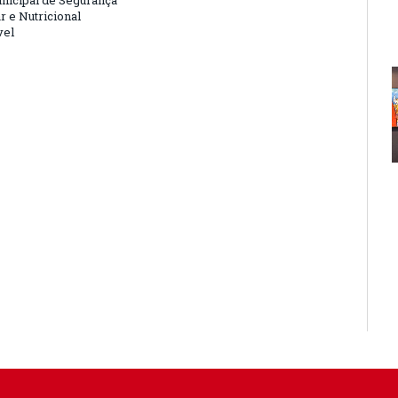
nicipal de Segurança
r e Nutricional
vel