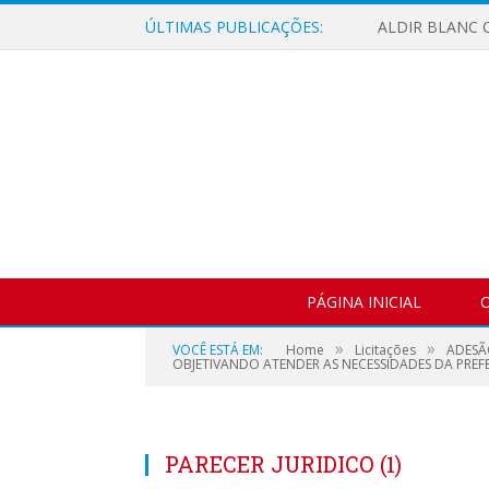
ÚLTIMAS PUBLICAÇÕES:
ALDIR BLANC C
PÁGINA INICIAL
O
»
»
VOCÊ ESTÁ EM:
Home
Licitações
ADESÃ
OBJETIVANDO ATENDER AS NECESSIDADES DA PREFE
PARECER JURIDICO (1)