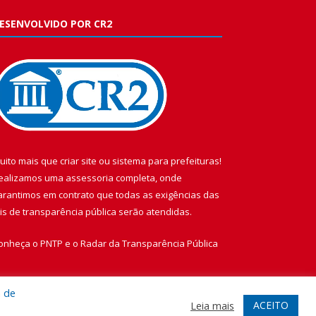
ESENVOLVIDO POR CR2
uito mais que
criar site
ou
sistema para prefeituras
!
ealizamos uma
assessoria
completa, onde
arantimos em contrato que todas as exigências das
eis de transparência pública
serão atendidas.
onheça o
PNTP
e o
Radar da Transparência Pública
a de
ACEITO
Leia mais