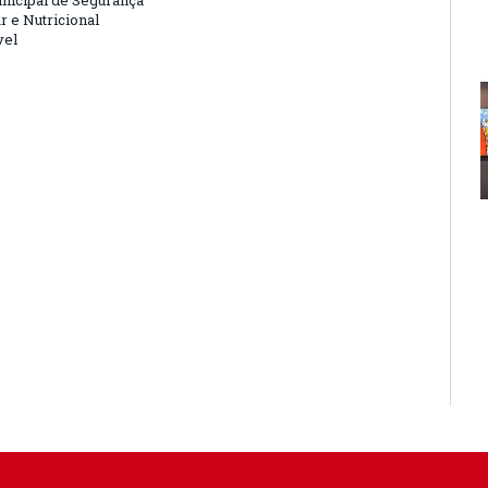
nicipal de Segurança
r e Nutricional
vel