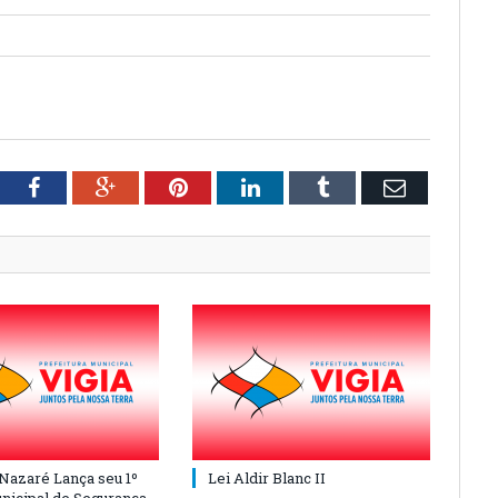
tter
Facebook
Google+
Pinterest
LinkedIn
Tumblr
Email
 Nazaré Lança seu 1º
Lei Aldir Blanc II