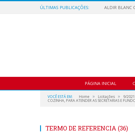
ÚLTIMAS PUBLICAÇÕES:
ALDIR BLANC C
PÁGINA INICIAL
O
»
»
VOCÊ ESTÁ EM:
Home
Licitações
9/202
COZINHA, PARA ATENDER AS SECRETARIAS E FUNDOS
TERMO DE REFERENCIA (36)