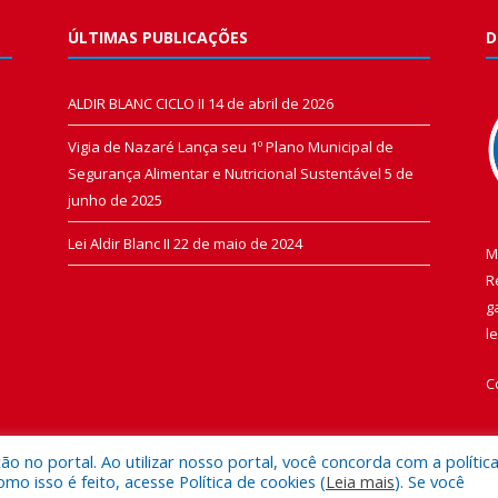
ÚLTIMAS PUBLICAÇÕES
D
ALDIR BLANC CICLO II
14 de abril de 2026
Vigia de Nazaré Lança seu 1º Plano Municipal de
Segurança Alimentar e Nutricional Sustentável
5 de
junho de 2025
Lei Aldir Blanc II
22 de maio de 2024
M
R
g
l
C
 no portal. Ao utilizar nosso portal, você concorda com a polític
 isso é feito, acesse Política de cookies (
Leia mais
). Se você