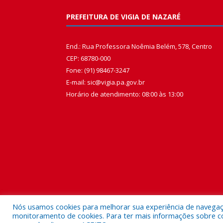
PREFEITURA DE VIGIA DE NAZARÉ
End.: Rua Professora Noêmia Belém, 578, Centro
CEP: 68780-000
Fone: (91) 98467-3247
E-mail: sic@vigia.pa.gov.br
Horário de atendimento: 08:00 às 13:00
Nós usamos cookies para melhorar sua experiência de navegação
monitoramento de cookies. Para ter mais informações sobre como