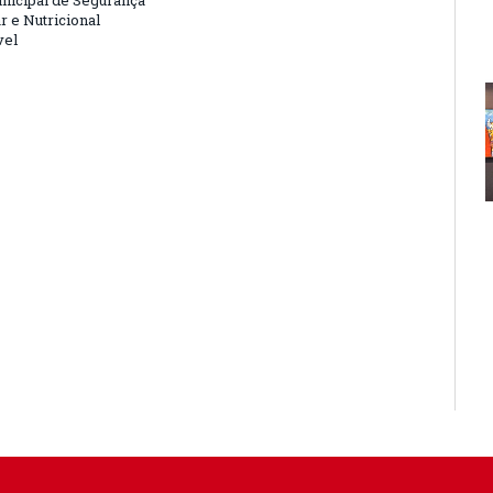
nicipal de Segurança
r e Nutricional
vel