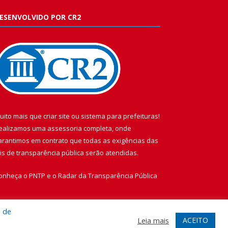
ESENVOLVIDO POR CR2
uito mais que
criar site
ou
sistema para prefeituras
!
ealizamos uma
assessoria
completa, onde
arantimos em contrato que todas as exigências das
eis de transparência pública
serão atendidas.
onheça o
PNTP
e o
Radar da Transparência Pública
a de
ACEITO
Leia mais