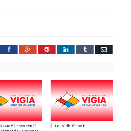
tter
Facebook
Google+
Pinterest
LinkedIn
Tumblr
Email
 Nazaré Lança seu 1º
Lei Aldir Blanc II