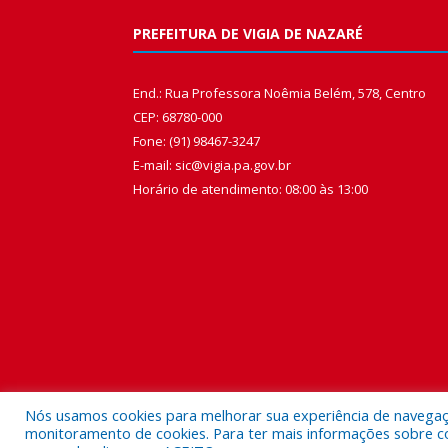
PREFEITURA DE VIGIA DE NAZARÉ
End.: Rua Professora Noêmia Belém, 578, Centro
CEP: 68780-000
Fone: (91) 98467-3247
E-mail: sic@vigia.pa.gov.br
Horário de atendimento: 08:00 às 13:00
Nós usamos cookies para melhorar sua experiência de navegação
monitoramento de cookies. Para ter mais informações sobre como