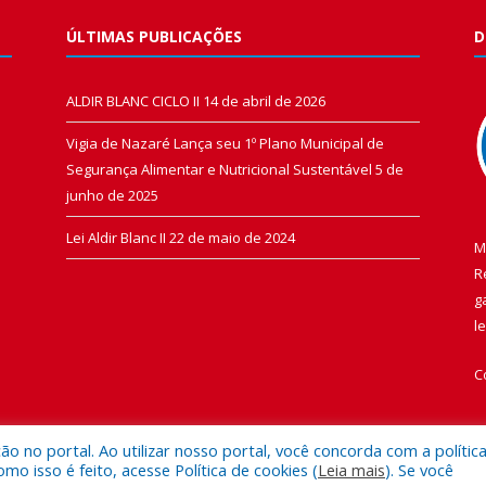
ÚLTIMAS PUBLICAÇÕES
D
ALDIR BLANC CICLO II
14 de abril de 2026
Vigia de Nazaré Lança seu 1º Plano Municipal de
Segurança Alimentar e Nutricional Sustentável
5 de
junho de 2025
Lei Aldir Blanc II
22 de maio de 2024
M
R
g
l
C
 no portal. Ao utilizar nosso portal, você concorda com a polític
 isso é feito, acesse Política de cookies (
Leia mais
). Se você