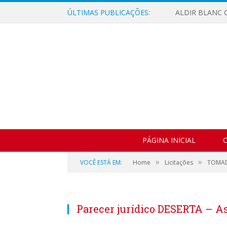
ÚLTIMAS PUBLICAÇÕES:
ALDIR BLANC C
PÁGINA INICIAL
O
»
»
VOCÊ ESTÁ EM:
Home
Licitações
TOMAD
Parecer jurídico DESERTA – A