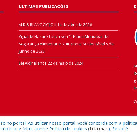
ÚLTIMAS PUBLICAÇÕES
D
ALDIR BLANC CICLO II
14 de abril de 2026
Vigia de Nazaré Lança seu 1º Plano Municipal de
Segurança Alimentar e Nutricional Sustentável
5 de
junho de 2025
Lei Aldir Blanc II
22 de maio de 2024
M
R
g
l
C
 no portal. Ao utilizar nosso portal, você concorda com a polític
 isso é feito, acesse Política de cookies (
Leia mais
). Se você
 de Vigia de Nazaré.
Mapa do Si