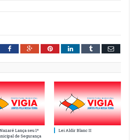
tter
Facebook
Google+
Pinterest
LinkedIn
Tumblr
Email
 Nazaré Lança seu 1º
Lei Aldir Blanc II
nicipal de Segurança