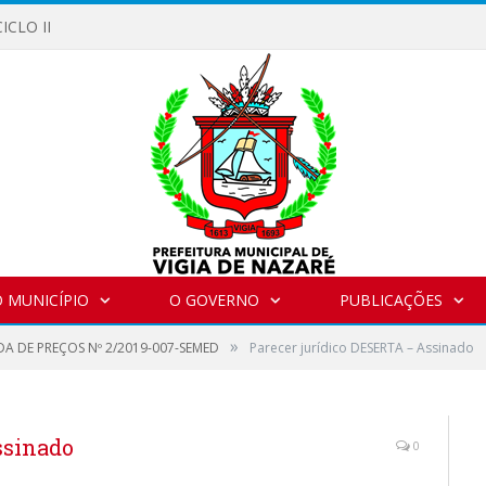
ICLO II
 MUNICÍPIO
O GOVERNO
PUBLICAÇÕES
»
A DE PREÇOS Nº 2/2019-007-SEMED
Parecer jurídico DESERTA – Assinado
ssinado
0