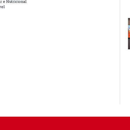
r e Nutricional
vel