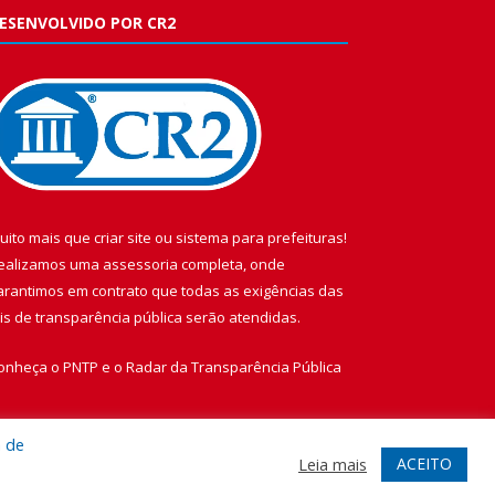
ESENVOLVIDO POR CR2
uito mais que
criar site
ou
sistema para prefeituras
!
ealizamos uma
assessoria
completa, onde
arantimos em contrato que todas as exigências das
eis de transparência pública
serão atendidas.
onheça o
PNTP
e o
Radar da Transparência Pública
a de
ACEITO
Leia mais
te
Acessar Área Administrativa
Acessar Webmail