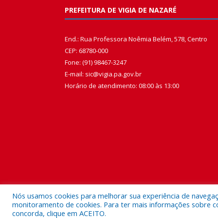
PREFEITURA DE VIGIA DE NAZARÉ
End.: Rua Professora Noêmia Belém, 578, Centro
CEP: 68780-000
Fone: (91) 98467-3247
E-mail: sic@vigia.pa.gov.br
Horário de atendimento: 08:00 às 13:00
Nós usamos cookies para melhorar sua experiência de navegação
monitoramento de cookies. Para ter mais informações sobre como
concorda, clique em ACEITO.
Todos os direitos reservados a Prefeitura Municipal