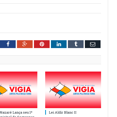
tter
Facebook
Google+
Pinterest
LinkedIn
Tumblr
Email
 Nazaré Lança seu 1º
Lei Aldir Blanc II