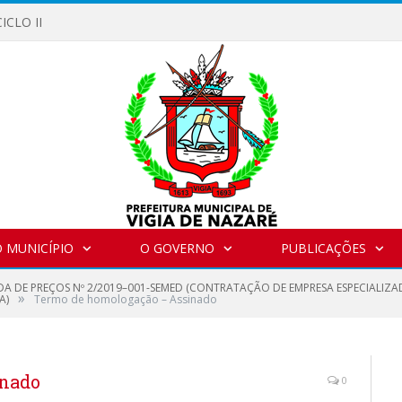
ICLO II
 MUNICÍPIO
O GOVERNO
PUBLICAÇÕES
A DE PREÇOS Nº 2/2019–001-SEMED (CONTRATAÇÃO DE EMPRESA ESPECIALIZ
»
A)
Termo de homologação – Assinado
inado
0