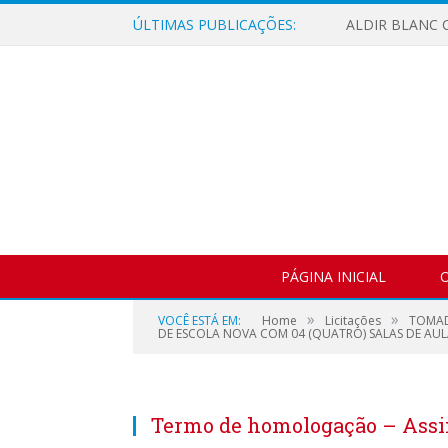
ÚLTIMAS PUBLICAÇÕES:
ALDIR BLANC C
PÁGINA INICIAL
O
»
»
VOCÊ ESTÁ EM:
Home
Licitações
TOMAD
DE ESCOLA NOVA COM 04 (QUATRO) SALAS DE AUL
Termo de homologação – Ass