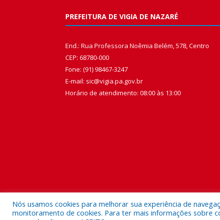
PREFEITURA DE VIGIA DE NAZARÉ
End.: Rua Professora Noêmia Belém, 578, Centro
CEP: 68780-000
Fone: (91) 98467-3247
E-mail: sic@vigia.pa.gov.br
Horário de atendimento: 08:00 às 13:00
Nós usamos cookies para melhorar sua experiência de navegação
monitoramento de cookies. Para ter mais informações sobre como