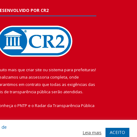
ESENVOLVIDO POR CR2
uito mais que
criar site
ou
sistema para prefeituras
!
ealizamos uma
assessoria
completa, onde
arantimos em contrato que todas as exigências das
eis de transparência pública
serão atendidas.
onheça o
PNTP
e o
Radar da Transparência Pública
a de
ACEITO
Leia mais