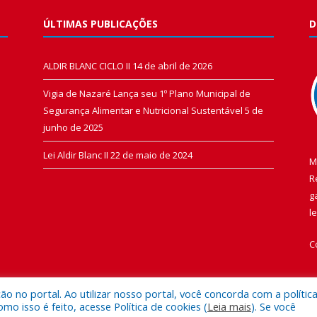
ÚLTIMAS PUBLICAÇÕES
D
ALDIR BLANC CICLO II
14 de abril de 2026
Vigia de Nazaré Lança seu 1º Plano Municipal de
Segurança Alimentar e Nutricional Sustentável
5 de
junho de 2025
Lei Aldir Blanc II
22 de maio de 2024
M
R
g
l
C
 no portal. Ao utilizar nosso portal, você concorda com a polític
 isso é feito, acesse Política de cookies (
Leia mais
). Se você