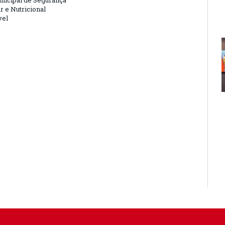
nicipal de Segurança
r e Nutricional
vel