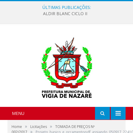
ÚLTIMAS PUBLICAÇÕES:
ALDIR BLANC CICLO II
MENU
»
»
Home
Licitações
TOMADA DE PREÇOS Nº
»
002/2017
Projeto_basico_e_orcamentopdf_assiando_050917_2241