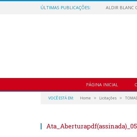
ÚLTIMAS PUBLICAÇÕES:
ALDIR BLANC C
PÁGINA INICIAL
O
»
»
VOCÊ ESTÁ EM:
Home
Licitações
TOMAD
Ata_Aberturapdf(assinada)_05