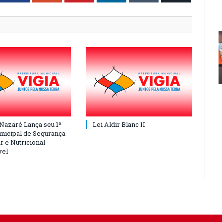
 Nazaré Lança seu 1º
Lei Aldir Blanc II
nicipal de Segurança
r e Nutricional
vel