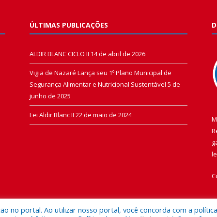
ÚLTIMAS PUBLICAÇÕES
D
ALDIR BLANC CICLO II
14 de abril de 2026
Vigia de Nazaré Lança seu 1º Plano Municipal de
Segurança Alimentar e Nutricional Sustentável
5 de
junho de 2025
Lei Aldir Blanc II
22 de maio de 2024
M
R
g
l
C
 no portal. Ao utilizar nosso portal, você concorda com a polític