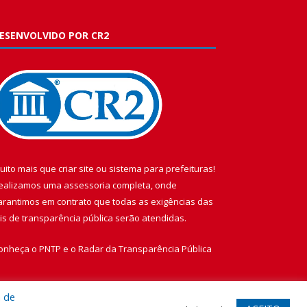
ESENVOLVIDO POR CR2
uito mais que
criar site
ou
sistema para prefeituras
!
ealizamos uma
assessoria
completa, onde
arantimos em contrato que todas as exigências das
eis de transparência pública
serão atendidas.
onheça o
PNTP
e o
Radar da Transparência Pública
a de