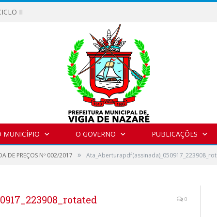
ICLO II
 MUNICÍPIO
O GOVERNO
PUBLICAÇÕES
»
A DE PREÇOS Nº 002/2017
Ata_Aberturapdf(assinada)_050917_223908_rot
0917_223908_rotated
0