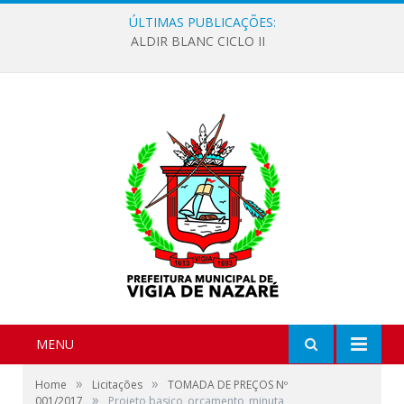
ÚLTIMAS PUBLICAÇÕES:
ALDIR BLANC CICLO II
MENU
»
»
Home
Licitações
TOMADA DE PREÇOS Nº
»
001/2017
Projeto basico_orçamento_minuta