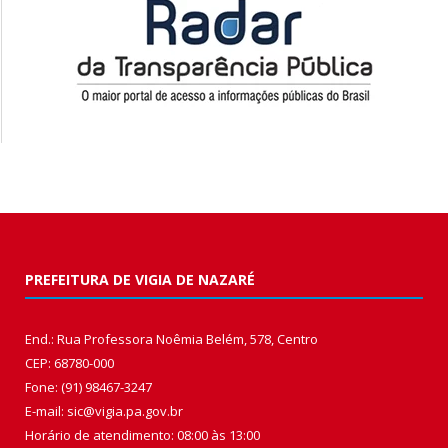
PREFEITURA DE VIGIA DE NAZARÉ
End.: Rua Professora Noêmia Belém, 578, Centro
CEP: 68780-000
Fone: (91) 98467-3247
E-mail: sic@vigia.pa.gov.br
Horário de atendimento: 08:00 às 13:00