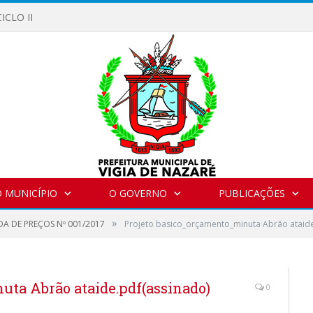
ICLO II
 MUNICÍPIO
O GOVERNO
PUBLICAÇÕES
»
A DE PREÇOS Nº 001/2017
Projeto basico_orçamento_minuta Abrão ataide
uta Abrão ataide.pdf(assinado)
0