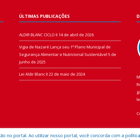
ÚLTIMAS PUBLICAÇÕES
D
ALDIR BLANC CICLO II
14 de abril de 2026
Vigia de Nazaré Lança seu 1º Plano Municipal de
Segurança Alimentar e Nutricional Sustentável
5 de
junho de 2025
Lei Aldir Blanc II
22 de maio de 2024
M
R
g
l
C
 no portal. Ao utilizar nosso portal, você concorda com a polític