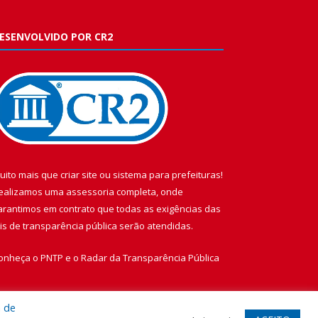
ESENVOLVIDO POR CR2
uito mais que
criar site
ou
sistema para prefeituras
!
ealizamos uma
assessoria
completa, onde
arantimos em contrato que todas as exigências das
eis de transparência pública
serão atendidas.
onheça o
PNTP
e o
Radar da Transparência Pública
a de