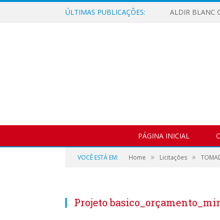
ÚLTIMAS PUBLICAÇÕES:
ALDIR BLANC C
PÁGINA INICIAL
O
»
»
VOCÊ ESTÁ EM:
Home
Licitações
TOMAD
Projeto basico_orçamento_min