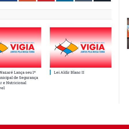
 Nazaré Lança seu 1º
Lei Aldir Blanc II
nicipal de Segurança
r e Nutricional
vel