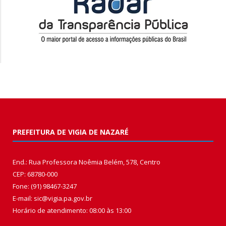
PREFEITURA DE VIGIA DE NAZARÉ
End.: Rua Professora Noêmia Belém, 578, Centro
CEP: 68780-000
Fone: (91) 98467-3247
E-mail: sic@vigia.pa.gov.br
Horário de atendimento: 08:00 às 13:00