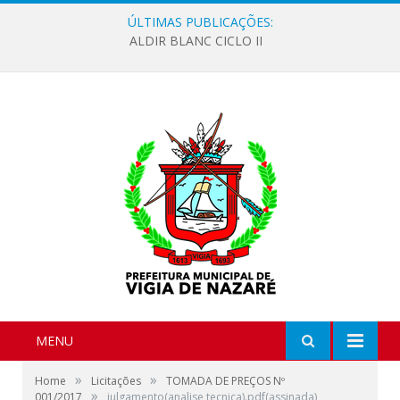
ÚLTIMAS PUBLICAÇÕES:
ALDIR BLANC CICLO II
MENU
»
»
Home
Licitações
TOMADA DE PREÇOS Nº
»
001/2017
julgamento(analise tecnica).pdf(assinada)