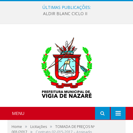
ÚLTIMAS PUBLICAÇÕES:
ALDIR BLANC CICLO II
MENU
»
»
Home
Licitações
TOMADA DE PREÇOS Nº
»
001/2017
Contrato 02-015-2017 – Assinado