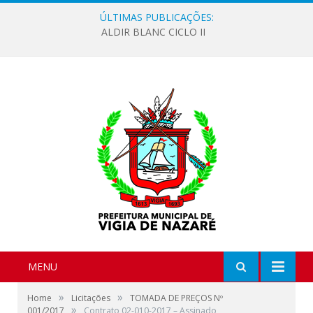
ÚLTIMAS PUBLICAÇÕES:
ALDIR BLANC CICLO II
MENU
»
»
Home
Licitações
TOMADA DE PREÇOS Nº
»
001/2017
Contrato 02-010-2017 – Assinado