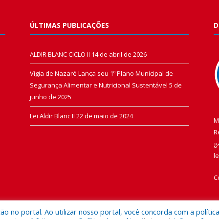
ÚLTIMAS PUBLICAÇÕES
D
ALDIR BLANC CICLO II
14 de abril de 2026
Vigia de Nazaré Lança seu 1º Plano Municipal de
Segurança Alimentar e Nutricional Sustentável
5 de
junho de 2025
Lei Aldir Blanc II
22 de maio de 2024
M
R
g
l
C
 no portal. Ao utilizar nosso portal, você concorda com a polític