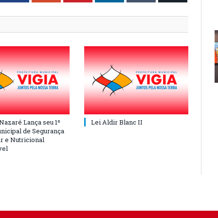
 Nazaré Lança seu 1º
Lei Aldir Blanc II
nicipal de Segurança
r e Nutricional
vel