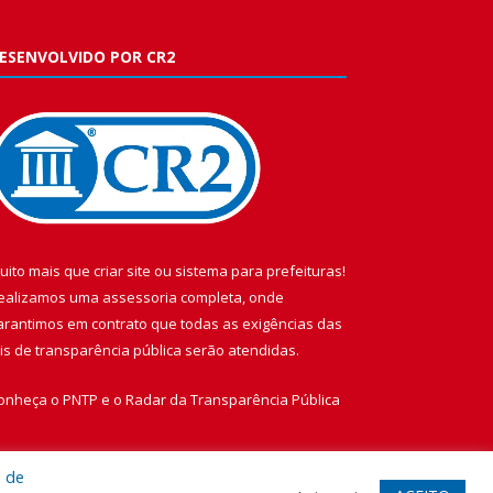
ESENVOLVIDO POR CR2
uito mais que
criar site
ou
sistema para prefeituras
!
ealizamos uma
assessoria
completa, onde
arantimos em contrato que todas as exigências das
eis de transparência pública
serão atendidas.
onheça o
PNTP
e o
Radar da Transparência Pública
a de