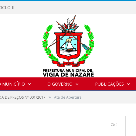
ICLO II
 MUNICÍPIO
O GOVERNO
PUBLICAÇÕES
»
A DE PREÇOS Nº 001/2017
Ata de Abertura
0