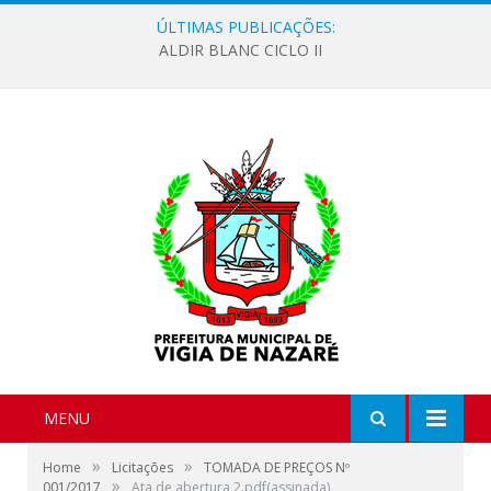
ÚLTIMAS PUBLICAÇÕES:
ALDIR BLANC CICLO II
MENU
»
»
Home
Licitações
TOMADA DE PREÇOS Nº
»
001/2017
Ata de abertura 2.pdf(assinada)