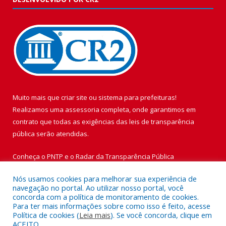
Muito mais que
criar site
ou
sistema para prefeituras
!
Realizamos uma
assessoria
completa, onde garantimos em
contrato que todas as exigências das
leis de transparência
pública
serão atendidas.
Conheça o
PNTP
e o
Radar da Transparência Pública
Nós usamos cookies para melhorar sua experiência de
navegação no portal. Ao utilizar nosso portal, você
concorda com a política de monitoramento de cookies.
Para ter mais informações sobre como isso é feito, acesse
Todos os direitos reservados a Prefeitura Municipal de Vigia de
Política de cookies (
Leia mais
). Se você concorda, clique em
Nazaré.
ACEITO.