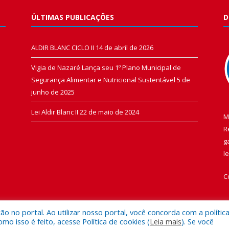
ÚLTIMAS PUBLICAÇÕES
D
ALDIR BLANC CICLO II
14 de abril de 2026
Vigia de Nazaré Lança seu 1º Plano Municipal de
Segurança Alimentar e Nutricional Sustentável
5 de
junho de 2025
Lei Aldir Blanc II
22 de maio de 2024
M
R
g
l
C
 no portal. Ao utilizar nosso portal, você concorda com a polític
 isso é feito, acesse Política de cookies (
Leia mais
). Se você