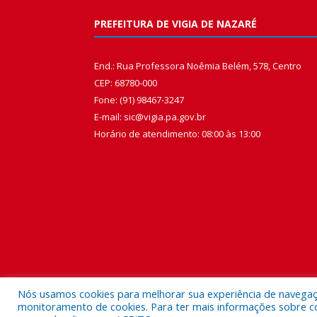
PREFEITURA DE VIGIA DE NAZARÉ
End.: Rua Professora Noêmia Belém, 578, Centro
CEP: 68780-000
Fone: (91) 98467-3247
E-mail: sic@vigia.pa.gov.br
Horário de atendimento: 08:00 às 13:00
Nós usamos cookies para melhorar sua experiência de navegação
monitoramento de cookies. Para ter mais informações sobre como