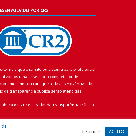
ESENVOLVIDO POR CR2
uito mais que
criar site
ou
sistema para prefeituras
!
ealizamos uma
assessoria
completa, onde
arantimos em contrato que todas as exigências das
eis de transparência pública
serão atendidas.
onheça o
PNTP
e o
Radar da Transparência Pública
a de
ACEITO
Leia mais