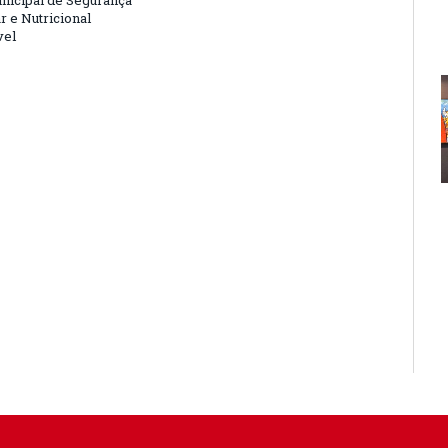
nicipal de Segurança
r e Nutricional
vel