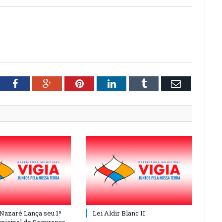
tter
Facebook
Google+
Pinterest
LinkedIn
Tumblr
Email
 Nazaré Lança seu 1º
Lei Aldir Blanc II