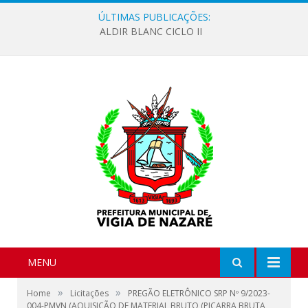
ÚLTIMAS PUBLICAÇÕES:
ALDIR BLANC CICLO II
MENU
»
»
Home
Licitações
PREGÃO ELETRÔNICO SRP Nº 9/2023-
004-PMVN (AQUISIÇÃO DE MATERIAL BRUTO (PIÇARRA BRUTA,