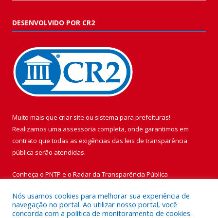
DESENVOLVIDO POR CR2
Muito mais que
criar site
ou
sistema para prefeituras
!
Realizamos uma
assessoria
completa, onde garantimos em
contrato que todas as exigências das
leis de transparência
pública
serão atendidas.
Conheça o
PNTP
e o
Radar da Transparência Pública
Nós usamos cookies para melhorar sua experiência de
navegação no portal. Ao utilizar nosso portal, você
concorda com a política de monitoramento de cookies.