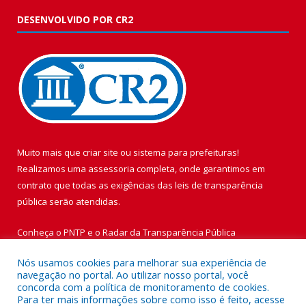
DESENVOLVIDO POR CR2
Muito mais que
criar site
ou
sistema para prefeituras
!
Realizamos uma
assessoria
completa, onde garantimos em
contrato que todas as exigências das
leis de transparência
pública
serão atendidas.
Conheça o
PNTP
e o
Radar da Transparência Pública
Nós usamos cookies para melhorar sua experiência de
navegação no portal. Ao utilizar nosso portal, você
concorda com a política de monitoramento de cookies.
Para ter mais informações sobre como isso é feito, acesse
Todos os direitos reservados a Prefeitura Municipal de Vigia de