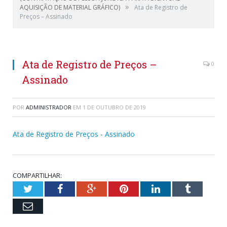
»
AQUISIÇÃO DE MATERIAL GRÁFICO)
Ata de Registro de
Preços – Assinado
Ata de Registro de Preços –
0
Assinado
POR
ADMINISTRADOR
EM
1 DE OUTUBRO DE 2019
Ata de Registro de Preços - Assinado
COMPARTILHAR:
Twitter
Facebook
Google+
Pinterest
LinkedIn
Tumblr
Email