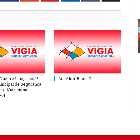
 Nazaré Lança seu 1º
Lei Aldir Blanc II
nicipal de Segurança
r e Nutricional
vel