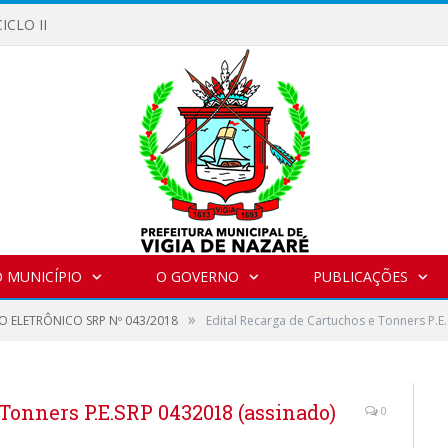
ICLO II
 MUNICÍPIO
O GOVERNO
PUBLICAÇÕES
»
O ELETRÔNICO SRP Nº 043/2018
Edital Recarga de Cartuchos e Tonners P.E
Tonners P.E.SRP 0432018 (assinado)
0