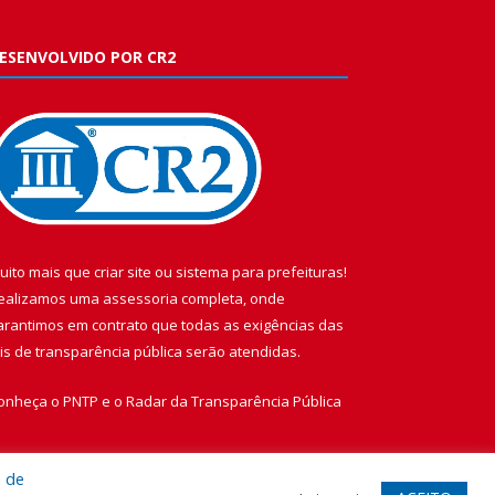
ESENVOLVIDO POR CR2
uito mais que
criar site
ou
sistema para prefeituras
!
ealizamos uma
assessoria
completa, onde
arantimos em contrato que todas as exigências das
eis de transparência pública
serão atendidas.
onheça o
PNTP
e o
Radar da Transparência Pública
a de