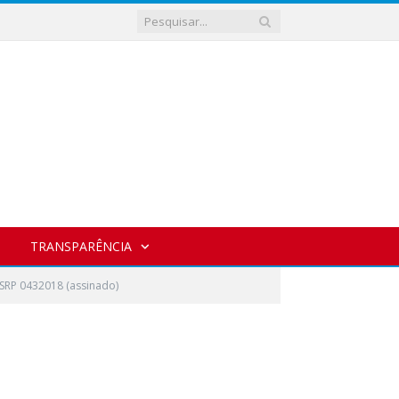
TRANSPARÊNCIA
.SRP 0432018 (assinado)