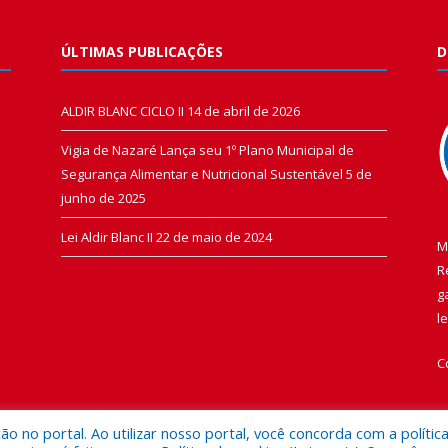
ÚLTIMAS PUBLICAÇÕES
D
ALDIR BLANC CICLO II
14 de abril de 2026
Vigia de Nazaré Lança seu 1º Plano Municipal de
Segurança Alimentar e Nutricional Sustentável
5 de
junho de 2025
Lei Aldir Blanc II
22 de maio de 2024
M
R
g
l
C
 no portal. Ao utilizar nosso portal, você concorda com a polític