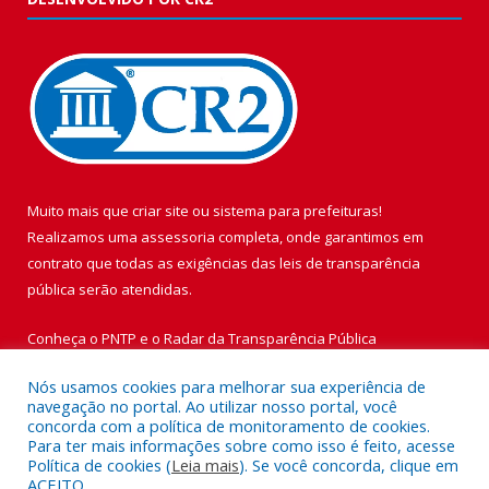
Muito mais que
criar site
ou
sistema para prefeituras
!
Realizamos uma
assessoria
completa, onde garantimos em
contrato que todas as exigências das
leis de transparência
pública
serão atendidas.
Conheça o
PNTP
e o
Radar da Transparência Pública
Nós usamos cookies para melhorar sua experiência de
navegação no portal. Ao utilizar nosso portal, você
concorda com a política de monitoramento de cookies.
Para ter mais informações sobre como isso é feito, acesse
Todos os direitos reservados a Prefeitura Municipal de Vigia de
Política de cookies (
Leia mais
). Se você concorda, clique em
Nazaré.
ACEITO.