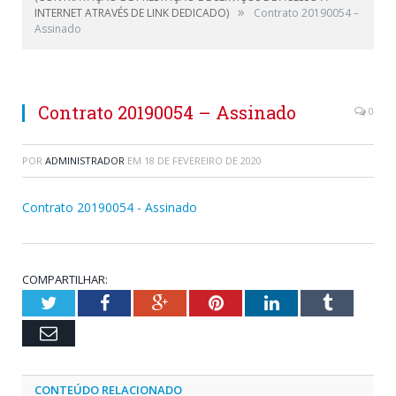
»
INTERNET ATRAVÉS DE LINK DEDICADO)
Contrato 20190054 –
Assinado
Contrato 20190054 – Assinado
0
POR
ADMINISTRADOR
EM
18 DE FEVEREIRO DE 2020
Contrato 20190054 - Assinado
COMPARTILHAR:
Twitter
Facebook
Google+
Pinterest
LinkedIn
Tumblr
Email
CONTEÚDO RELACIONADO