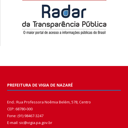
PREFEITURA DE VIGIA DE NAZARÉ
End.: Rua Professora Noêmia Belém, 578, Centro
CEP: 68780-000
Fone: (91) 98467-3247
E-mail: sic@vigia.pa.gov.br