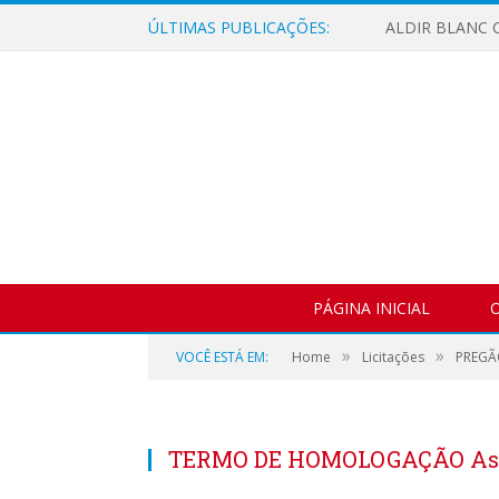
ÚLTIMAS PUBLICAÇÕES:
ALDIR BLANC C
PÁGINA INICIAL
O
»
»
VOCÊ ESTÁ EM:
Home
Licitações
PREGÃ
TERMO DE HOMOLOGAÇÃO Ass