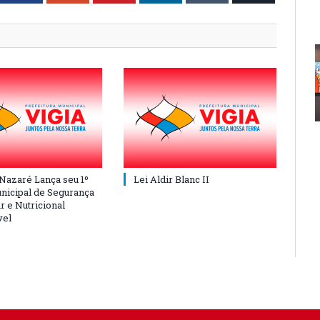
 Nazaré Lança seu 1º
Lei Aldir Blanc II
nicipal de Segurança
r e Nutricional
vel