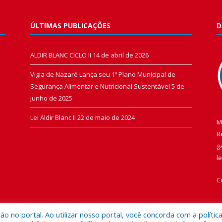
ÚLTIMAS PUBLICAÇÕES
D
ALDIR BLANC CICLO II
14 de abril de 2026
Vigia de Nazaré Lança seu 1º Plano Municipal de
Segurança Alimentar e Nutricional Sustentável
5 de
junho de 2025
Lei Aldir Blanc II
22 de maio de 2024
M
R
g
l
C
 no portal. Ao utilizar nosso portal, você concorda com a polític