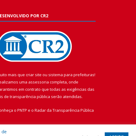
ESENVOLVIDO POR CR2
uito mais que
criar site
ou
sistema para prefeituras
!
ealizamos uma
assessoria
completa, onde
arantimos em contrato que todas as exigências das
eis de transparência pública
serão atendidas.
onheça o
PNTP
e o
Radar da Transparência Pública
a de