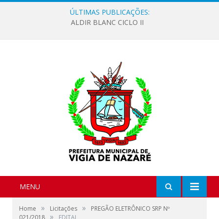
ÚLTIMAS PUBLICAÇÕES:
ALDIR BLANC CICLO II
MENU
»
»
Home
Licitações
PREGÃO ELETRÔNICO SRP Nº
»
021/2018
EDITAL