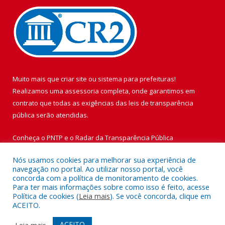
Muito mais que
criar site
ou
sistema para prefeituras
!
Realizamos uma
assessoria
completa, onde garantimos em
contrato que todas as exigências das
leis de transparência
pública
serão atendidas.
Conheça o
PNTP
e o
Radar da Transparência Pública
Nós usamos cookies para melhorar sua experiência de
navegação no portal. Ao utilizar nosso portal, você
concorda com a política de monitoramento de cookies.
Para ter mais informações sobre como isso é feito, acesse
Todos os direitos reservados a Prefeitura Municipal de Vigia de
Política de cookies (
Leia mais
). Se você concorda, clique em
Nazaré.
ACEITO.
Mapa do Site
Acessar Área Administrativa
ACEITO
Leia mais