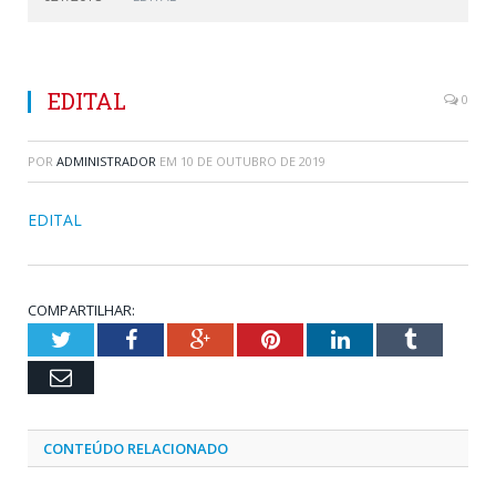
EDITAL
0
POR
ADMINISTRADOR
EM
10 DE OUTUBRO DE 2019
EDITAL
COMPARTILHAR:
Twitter
Facebook
Google+
Pinterest
LinkedIn
Tumblr
Email
CONTEÚDO RELACIONADO