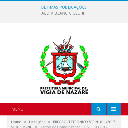
ÚLTIMAS PUBLICAÇÕES:
ALDIR BLANC CICLO II
MENU
»
»
Home
Licitações
PREGÃO ELETRÔNICO SRP Nº 011/2017-
»
SELIC/PMVNC
Termo de Homologação P.E.SRP 0112017