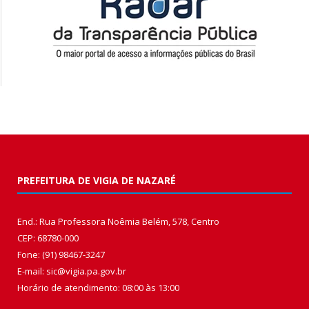
PREFEITURA DE VIGIA DE NAZARÉ
End.: Rua Professora Noêmia Belém, 578, Centro
CEP: 68780-000
Fone: (91) 98467-3247
E-mail: sic@vigia.pa.gov.br
Horário de atendimento: 08:00 às 13:00