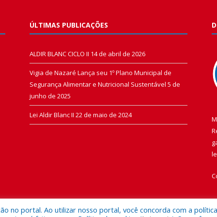
ÚLTIMAS PUBLICAÇÕES
D
ALDIR BLANC CICLO II
14 de abril de 2026
Vigia de Nazaré Lança seu 1º Plano Municipal de
Segurança Alimentar e Nutricional Sustentável
5 de
junho de 2025
Lei Aldir Blanc II
22 de maio de 2024
M
R
g
l
C
 no portal. Ao utilizar nosso portal, você concorda com a polític