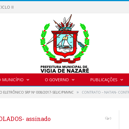
ICLO II
 MUNICÍPIO
O GOVERNO
PUBLICAÇÕES
»
O ELETRÔNICO SRP Nº 008/2017-SELIC/PMVNC
CONTRATO – NATAN- CONTR
LADOS- assinado
0