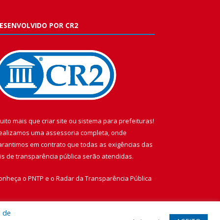
ESENVOLVIDO POR CR2
uito mais que
criar site
ou
sistema para prefeituras
!
ealizamos uma
assessoria
completa, onde
arantimos em contrato que todas as exigências das
eis de transparência pública
serão atendidas.
onheça o
PNTP
e o
Radar da Transparência Pública
a de