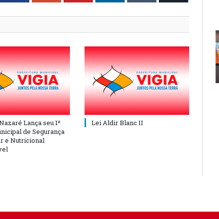
 Nazaré Lança seu 1º
Lei Aldir Blanc II
nicipal de Segurança
r e Nutricional
vel