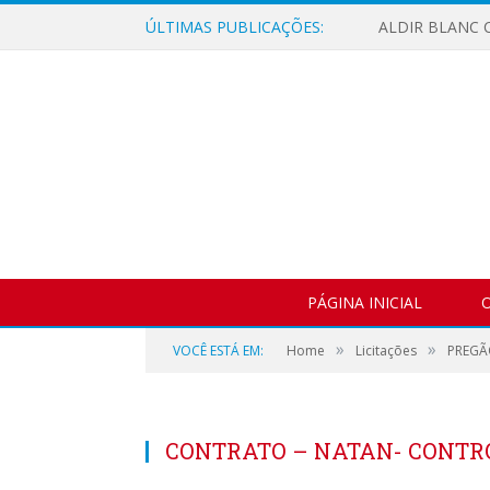
ÚLTIMAS PUBLICAÇÕES:
ALDIR BLANC C
PÁGINA INICIAL
O
»
»
VOCÊ ESTÁ EM:
Home
Licitações
PREGÃ
CONTRATO – NATAN- CONTRO