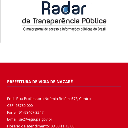
PREFEITURA DE VIGIA DE NAZARÉ
End.: Rua Professora Noêmia Belém, 578, Centro
CEP: 68780-000
Fone: (91) 98467-3247
E-mail: sic@vigia.pa.gov.br
Horário de atendimento: 08:00 às 13:00