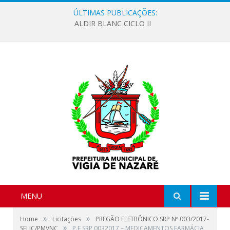
ÚLTIMAS PUBLICAÇÕES:
ALDIR BLANC CICLO II
MENU
»
»
Home
Licitações
PREGÃO ELETRÔNICO SRP Nº 003/2017-
»
SELIC/PMVNC
P.E SRP 0032017 – MEDICAMENTOS FARMÁCIA