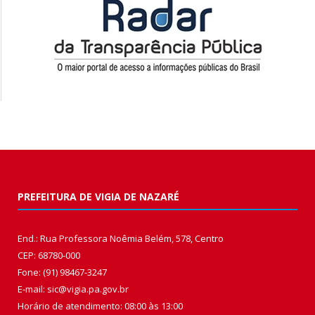
PREFEITURA DE VIGIA DE NAZARÉ
End.: Rua Professora Noêmia Belém, 578, Centro
CEP: 68780-000
Fone: (91) 98467-3247
E-mail: sic@vigia.pa.gov.br
Horário de atendimento: 08:00 às 13:00