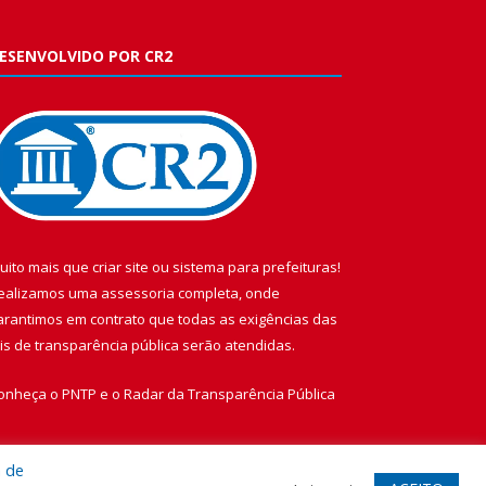
ESENVOLVIDO POR CR2
uito mais que
criar site
ou
sistema para prefeituras
!
ealizamos uma
assessoria
completa, onde
arantimos em contrato que todas as exigências das
eis de transparência pública
serão atendidas.
onheça o
PNTP
e o
Radar da Transparência Pública
a de