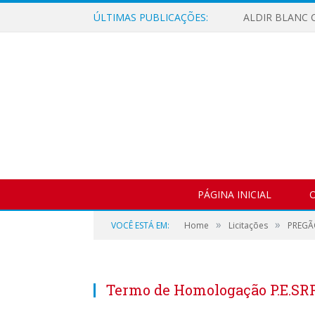
ÚLTIMAS PUBLICAÇÕES:
ALDIR BLANC C
PÁGINA INICIAL
O
»
»
VOCÊ ESTÁ EM:
Home
Licitações
PREGÃ
Termo de Homologação P.E.SRP