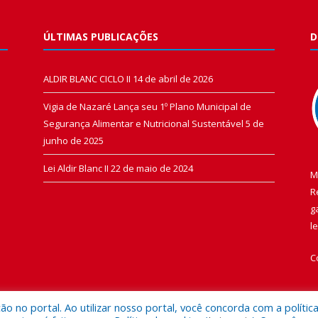
ÚLTIMAS PUBLICAÇÕES
D
ALDIR BLANC CICLO II
14 de abril de 2026
Vigia de Nazaré Lança seu 1º Plano Municipal de
Segurança Alimentar e Nutricional Sustentável
5 de
junho de 2025
Lei Aldir Blanc II
22 de maio de 2024
M
R
g
l
C
 no portal. Ao utilizar nosso portal, você concorda com a polític