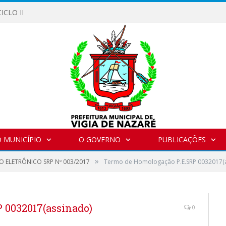
ICLO II
 MUNICÍPIO
O GOVERNO
PUBLICAÇÕES
»
O ELETRÔNICO SRP Nº 003/2017
Termo de Homologação P.E.SRP 0032017(
 0032017(assinado)
0