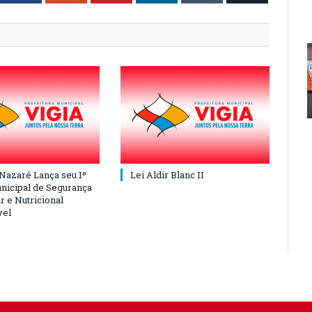
 Nazaré Lança seu 1º
Lei Aldir Blanc II
nicipal de Segurança
r e Nutricional
vel