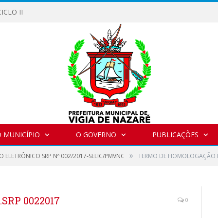
ICLO II
 MUNICÍPIO
O GOVERNO
PUBLICAÇÕES
»
O ELETRÔNICO SRP Nº 002/2017-SELIC/PMVNC
TERMO DE HOMOLOGAÇÃO P.
SRP 0022017
0