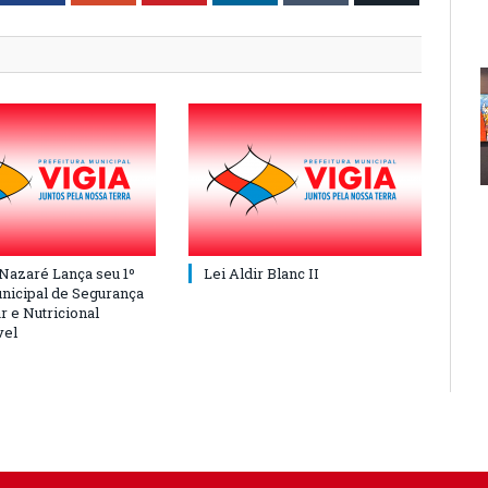
 Nazaré Lança seu 1º
Lei Aldir Blanc II
nicipal de Segurança
r e Nutricional
vel