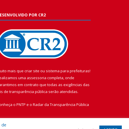
ESENVOLVIDO POR CR2
uito mais que
criar site
ou
sistema para prefeituras
!
ealizamos uma
assessoria
completa, onde
arantimos em contrato que todas as exigências das
eis de transparência pública
serão atendidas.
onheça o
PNTP
e o
Radar da Transparência Pública
a de