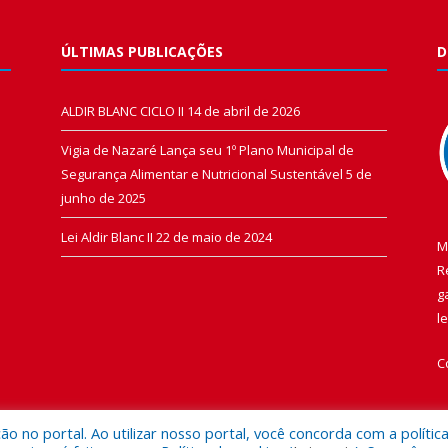
ÚLTIMAS PUBLICAÇÕES
D
ALDIR BLANC CICLO II
14 de abril de 2026
Vigia de Nazaré Lança seu 1º Plano Municipal de
Segurança Alimentar e Nutricional Sustentável
5 de
junho de 2025
Lei Aldir Blanc II
22 de maio de 2024
M
R
g
l
C
 no portal. Ao utilizar nosso portal, você concorda com a polític