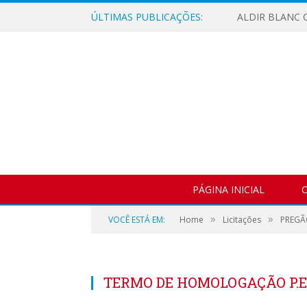
ÚLTIMAS PUBLICAÇÕES:
ALDIR BLANC C
PÁGINA INICIAL
O
»
»
VOCÊ ESTÁ EM:
Home
Licitações
PREGÃ
TERMO DE HOMOLOGAÇÃO P.E.