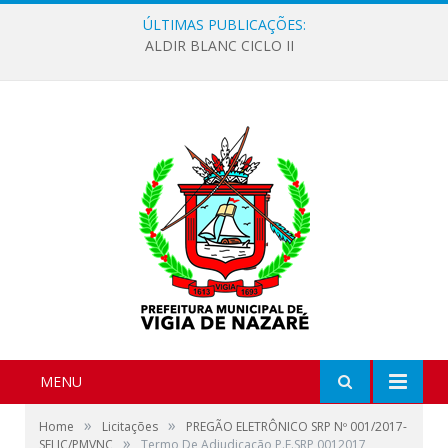
ÚLTIMAS PUBLICAÇÕES:
ALDIR BLANC CICLO II
MENU
»
»
Home
Licitações
PREGÃO ELETRÔNICO SRP Nº 001/2017-
»
SELIC/PMVNC
Termo De Adjudicação P.E.SRP 0012017