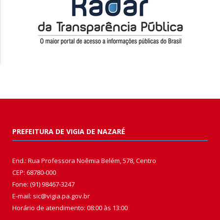
PREFEITURA DE VIGIA DE NAZARÉ
End.: Rua Professora Noêmia Belém, 578, Centro
CEP: 68780-000
Fone: (91) 98467-3247
E-mail: sic@vigia.pa.gov.br
Horário de atendimento: 08:00 às 13:00