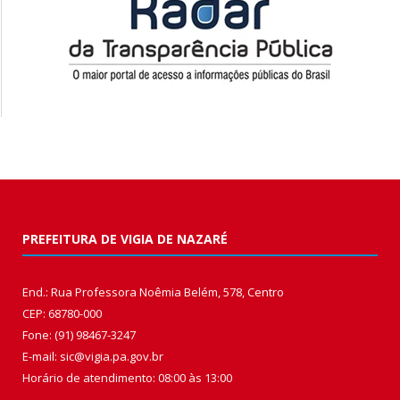
PREFEITURA DE VIGIA DE NAZARÉ
End.: Rua Professora Noêmia Belém, 578, Centro
CEP: 68780-000
Fone: (91) 98467-3247
E-mail: sic@vigia.pa.gov.br
Horário de atendimento: 08:00 às 13:00