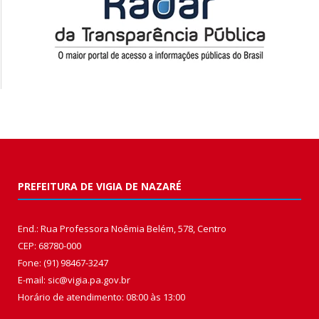
PREFEITURA DE VIGIA DE NAZARÉ
End.: Rua Professora Noêmia Belém, 578, Centro
CEP: 68780-000
Fone: (91) 98467-3247
E-mail: sic@vigia.pa.gov.br
Horário de atendimento: 08:00 às 13:00