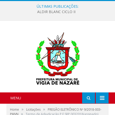
ÚLTIMAS PUBLICAÇÕES:
ALDIR BLANC CICLO II
MENU
»
»
Home
Licitações
PREGÃO ELETRÔNICO Nº 9/2018-003-
»
PMVN
Termo de Adjudicação P.E.SRP 0032018(assinado)