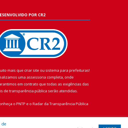
ESENVOLVIDO POR CR2
uito mais que
criar site
ou
sistema para prefeituras
!
ealizamos uma
assessoria
completa, onde
arantimos em contrato que todas as exigências das
eis de transparência pública
serão atendidas.
onheça o
PNTP
e o
Radar da Transparência Pública
a de