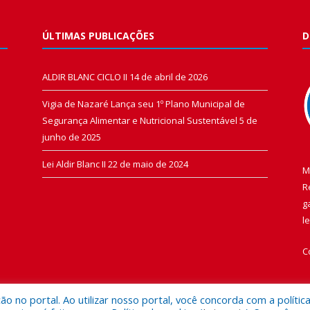
ÚLTIMAS PUBLICAÇÕES
D
ALDIR BLANC CICLO II
14 de abril de 2026
Vigia de Nazaré Lança seu 1º Plano Municipal de
Segurança Alimentar e Nutricional Sustentável
5 de
junho de 2025
Lei Aldir Blanc II
22 de maio de 2024
M
R
g
l
C
 no portal. Ao utilizar nosso portal, você concorda com a polític