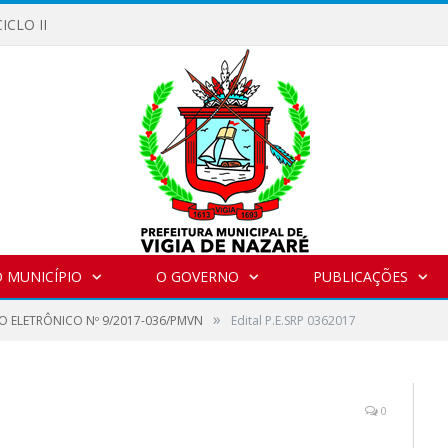
ICLO II
 MUNICÍPIO
O GOVERNO
PUBLICAÇÕES
»
O ELETRÔNICO Nº 9/2017-036/PMVN
Edital P.E.SRP 0362017
0