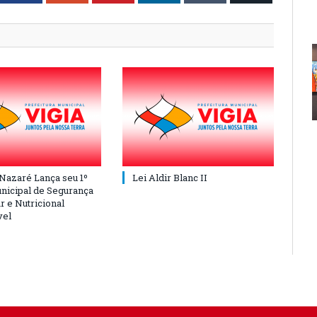
 Nazaré Lança seu 1º
Lei Aldir Blanc II
nicipal de Segurança
r e Nutricional
vel