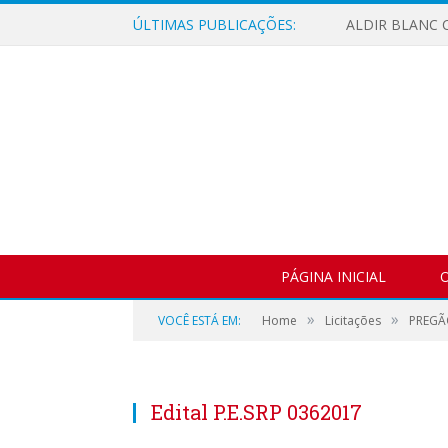
ÚLTIMAS PUBLICAÇÕES:
ALDIR BLANC C
PÁGINA INICIAL
O
»
»
VOCÊ ESTÁ EM:
Home
Licitações
PREGÃ
Edital P.E.SRP 0362017